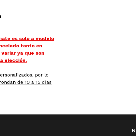
0
ate es solo a modelo
incelado tanto en
 variar ya que son
a elección.
rsonalizados, por lo
rondan de 10 a 15 días
N