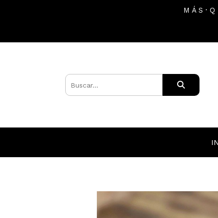
M Á S · Q
I