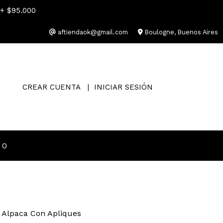
 + $95.000
aftiendaok@gmail.com
Boulogne, Buenos Aires
CREAR CUENTA
INICIAR SESIÓN
0
 Alpaca Con Apliques