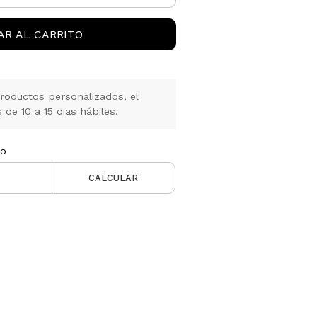
AR AL CARRITO
oductos personalizados, el
de 10 a 15 dias hábiles.
ío
CALCULAR