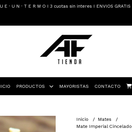
 U E · U N · T E R M O I 3 cuotas sin interes I ENVIOS GRATIS
NICIO
PRODUCTOS
MAYORISTAS
CONTACTO
Inicio
Mates
Mate Imperial Cincelado