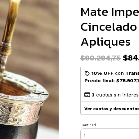
Mate Impe
Cincelado
Apliques
$84.
$90.294,75
10% OFF
con
Tran
Precio final:
$75.907,1
3
cuotas sin interé
Ver cuotas y descuento
Cantidad