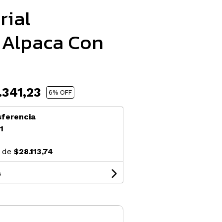
rial
 Alpaca Con
341,23
6
% OFF
sferencia
1
s de
$28.113,74
s