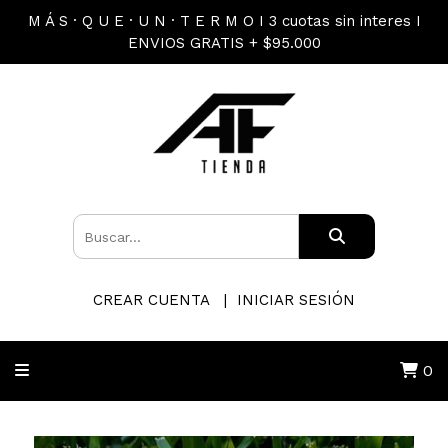
M Á S · Q U E · U N · T E R M O I 3 cuotas sin interes I
ENVIOS GRATIS + $95.000
CREAR CUENTA
INICIAR SESIÓN
0