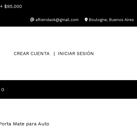
 + $95.000
aftiendaok@gmail.com
Boulogne, Buenos Aires
CREAR CUENTA
INICIAR SESIÓN
0
Porta Mate para Auto