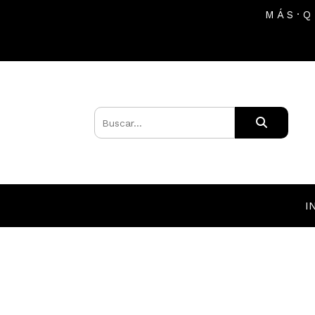
M Á S · Q
I