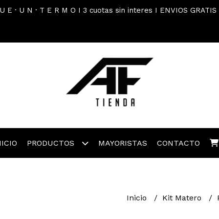
 U E · U N · T E R M O I 3 cuotas sin interes I ENVIOS GRATIS
NICIO
PRODUCTOS
MAYORISTAS
CONTACTO
Inicio
Kit Matero