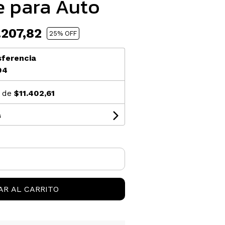
e para Auto
207,82
25
% OFF
sferencia
04
s de
$11.402,61
s
AR AL CARRITO