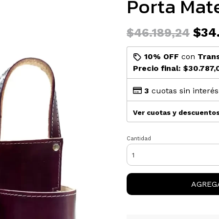
Porta Mat
$34.
$46.189,24
10% OFF
con
Tran
Precio final:
$30.787,
3
cuotas sin interé
Ver cuotas y descuento
Cantidad
AGREG