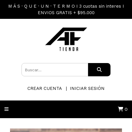
M Á S · Q U E · U N · T E R M O I 3 cuotas sin interes I
ENVIOS GRATIS + $95.000
CREAR CUENTA
INICIAR SESIÓN
0