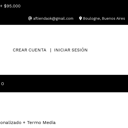
 + $95.000
aftiendaok@gmail.com
Boulogne, Buenos Aires
CREAR CUENTA
INICIAR SESIÓN
0
sonalizado + Termo Media