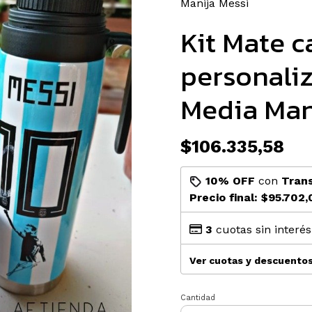
Manija Messi
Kit Mate 
personali
Media Man
$106.335,58
10% OFF
con
Tran
Precio final:
$95.702,
3
cuotas sin interé
Ver cuotas y descuento
Cantidad