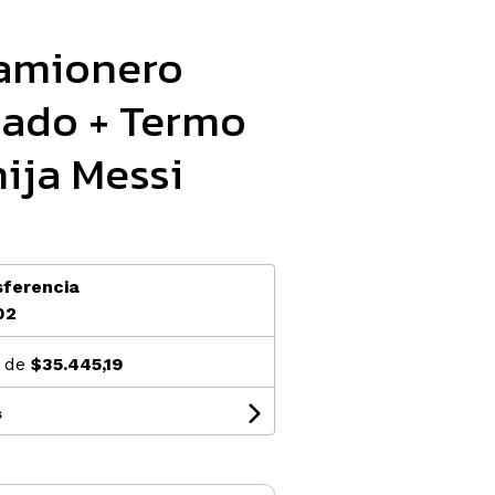
camionero
zado + Termo
ija Messi
sferencia
02
s de
$35.445,19
s