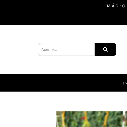
M Á S · Q
I