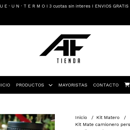
 U E · U N · T E R M O I 3 cuotas sin interes I ENVIOS GRATIS
NICIO
PRODUCTOS
MAYORISTAS
CONTACTO
Inicio
Kit Matero
Kit Mate camionero per