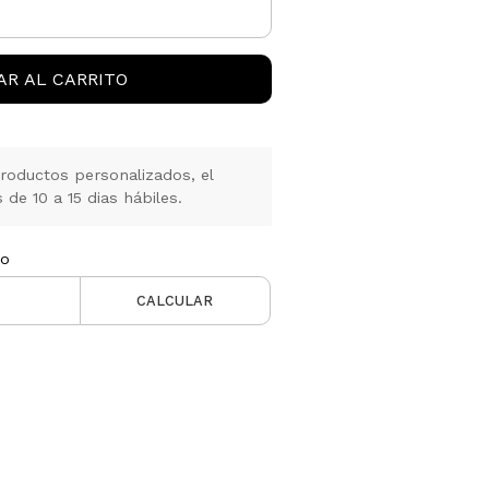
AR AL CARRITO
oductos personalizados, el
de 10 a 15 dias hábiles.
ío
CALCULAR